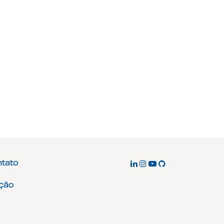
ntato
ção