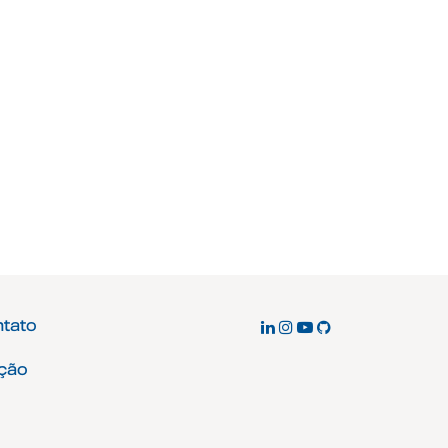
ntato
ção