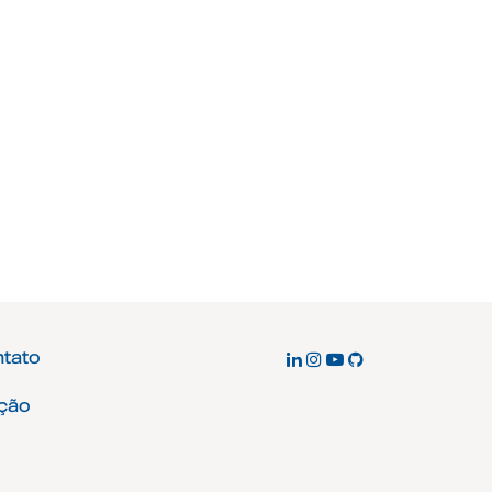
ntato
ção