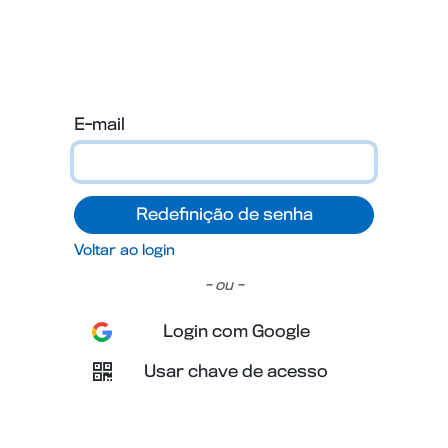
og
Entre em contato
E-mail
Redefinição de senha
Voltar ao login
- ou -
Login com Google
Usar chave de acesso