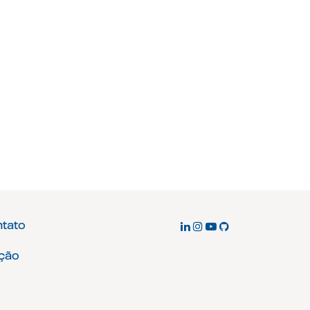
ntato
ção